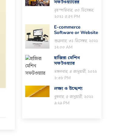
সফটওয়্যারের
বৃহস্পতিবার, ৩০ ডিসেম্বর,
২০২১ ৫:৫৭ PM
E-commerce
Software or Website
শুক্রবার, ৩১ ডিসেম্বর, ২০২১
১২:০০ AM
হাজিরা মেশিন
সফটওয়্যার
মঙ্গলবার, ৪ জানুয়ারী, ২০২২
৮:৩৮ PM
লক্ষ্য ও উদ্দেশ্য
বুধবার, ৫ জানুয়ারী, ২০২২
৯:২৯ PM